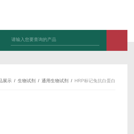
小鼠抗His tag
组织细胞固定液（8％，PFA）
总胆汁酸（TBA）质控
品展示
/
生物试剂
/
通用生物试剂
/
HRP标记兔抗白蛋白