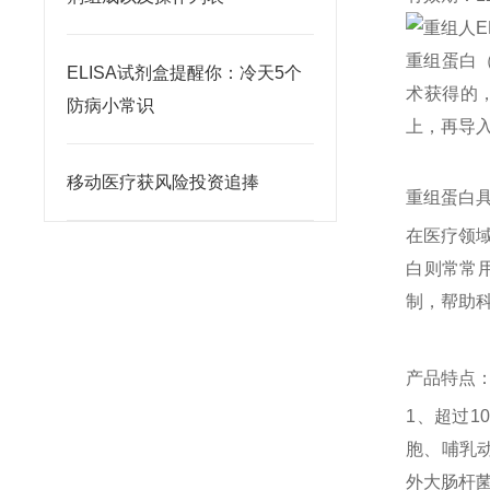
重组蛋白（
ELISA试剂盒提醒你：冷天5个
术获得的
防病小常识
上，再导
移动医疗获风险投资追捧
重组蛋白
在医疗领
白则常常
制，帮助
产品特点
1、超过1
胞、哺乳
外大肠杆