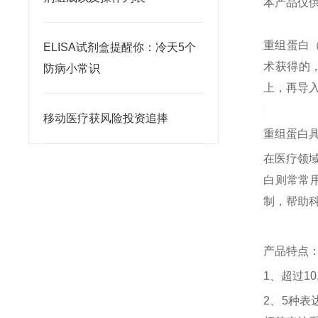
本产品仅
重组蛋白
ELISA试剂盒提醒你：冷天5个
术获得的
防病小常识
上，再导
移动医疗获风险投资追捧
重组蛋白
在医疗领
白则常常
制，帮助
产品特点
1
、超过
10
2
、
5
种表