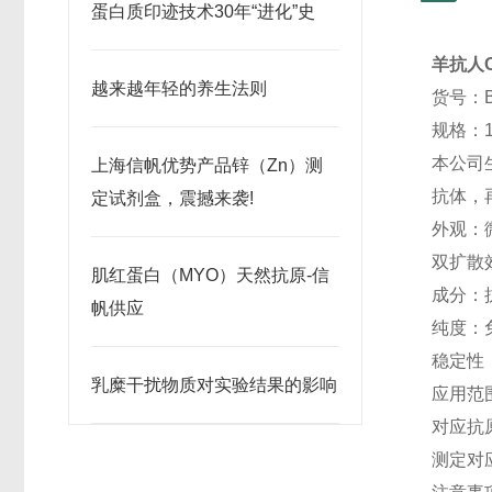
蛋白质印迹技术30年“进化”史
羊抗人
越来越年轻的养生法则
货号：B
规格：1
本公司
上海信帆优势产品锌（Zn）测
抗体，
定试剂盒，震撼来袭!
外观：
双扩散效
肌红蛋白（MYO）天然抗原-信
成分：
帆供应
纯度：
稳定性
乳糜干扰物质对实验结果的影响
应用范
对应抗
测定对