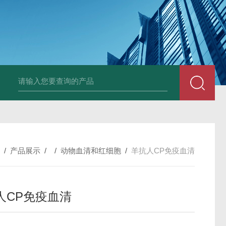
小鼠抗His tag
组织细胞固定液（8％，PFA）
总胆汁酸（TBA）质控
/
产品展示
/ /
动物血清和红细胞
/
羊抗人CP免疫血清
人CP免疫血清