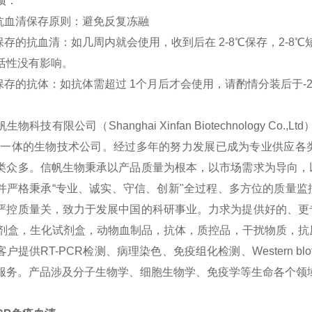
项：
体抗血清保存原则：避免反复冻融
期保存的抗血清：如几周内就会使用，收到后在 2-8℃保存，2-8℃
活性没有影响。
期保存的抗体：如抗体需超过 1个月后才会使用，请酌情分装后于-
生物科技有限公司（Shanghai Xinfan Biotechnology
为一体的生物技术公司。经过多年的努力发展已成为专业供应各
类众多。信帆生物秉承以产品质量为根本，以市场需求为导向，
并严格秉承“专业、诚实、守信、创新"全过程、多方位的质量
严控质量关，致力于发展中国的科研事业。力求为提供好的、更
sa试剂盒，生化试剂盒，动物血制品，抗体，质控品，干扰物质，
户提供RT-PCR检测、病理染色、免疫组化检测、Western bl
服务。产品涉及分子生物学、细胞生物学、免疫学等生命各个领