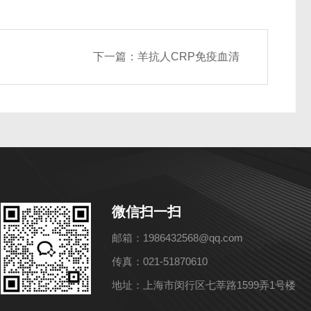
下一篇：
羊抗人CRP免疫血清
微信扫一扫
邮箱：1986432568@qq.com
传真：021-51870610
地址：上海市闵行区七莘路1599弄1号楼