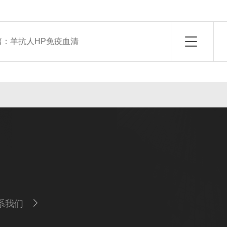
篇：
羊抗人HP免疫血清
系我们