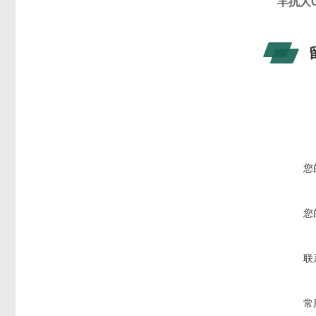
羊抗人
您
您
联
常