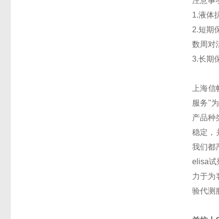
注意事
1.液
2.短
数周对
3.长
上海信帆
服务"
产品种
稳定，
我们都
eli
力于为客
验代测