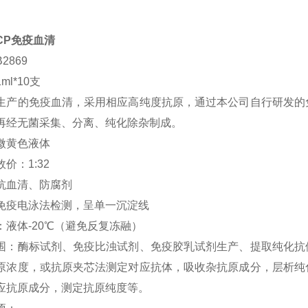
CP免疫血清
2869
ml*10支
生产的免疫血清，采用相应高纯度抗原，通过本公司自行研发的
再经无菌采集、分离、纯化除杂制成。
微黄色液体
价：1:32
抗血清、防腐剂
免疫电泳法检测，呈单一沉淀线
：液体-20℃（避免反复冻融）
围：酶标试剂、免疫比浊试剂、免疫胶乳试剂生产、提取纯化抗
原浓度，或抗原夹芯法测定对应抗体，吸收杂抗原成分，层析纯
应抗原成分，测定抗原纯度等。