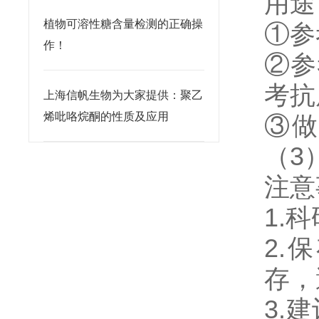
用途
植物可溶性糖含量检测的正确操
①参
作！
②参
考抗
上海信帆生物为大家提供：聚乙
烯吡咯烷酮的性质及应用
③做
（3
注意
1.
2.
存，
3.