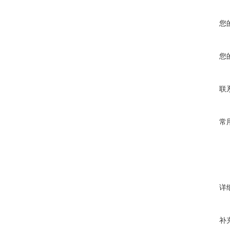
您
您
联
常
详
补