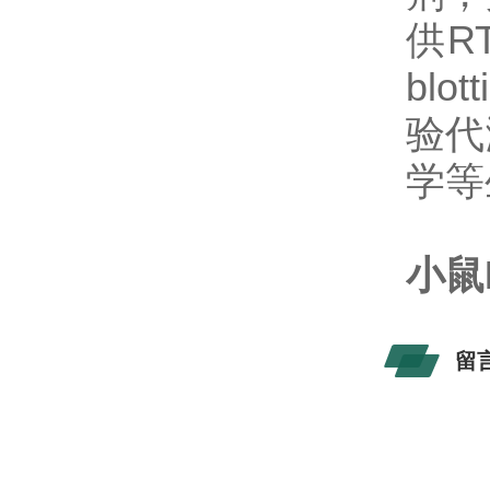
供R
bl
验代
学等
小鼠
留