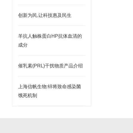
创新为民,让科技惠及民生
羊抗人触株蛋白HP抗体血清的
成分
催乳素(PRL)干扰物质产品介绍
上海信帆生物:锌将致命感染菌
饿死机制