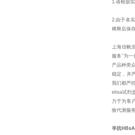
1.请根
2.由于
稀释后保
上海信帆生物
服务"为
产品种类
稳定，并
我们都严
elisa
力于为客户
验代测服
羊抗HBsAg