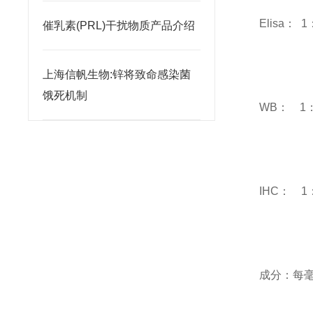
Elisa： 1
催乳素(PRL)干扰物质产品介绍
上海信帆生物:锌将致命感染菌
饿死机制
WB： 1：
IHC： 1：
成分：每毫