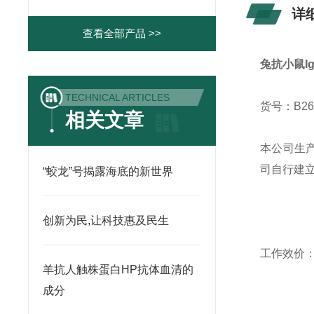
详
查看全部产品 >>
兔抗小鼠IgG
TECHNICAL ARTICLES
货号：B26
相关文章
本公司生
司自行建
“蛟龙”号揭露海底的新世界
创新为民,让科技惠及民生
工作效价
羊抗人触株蛋白HP抗体血清的
成分