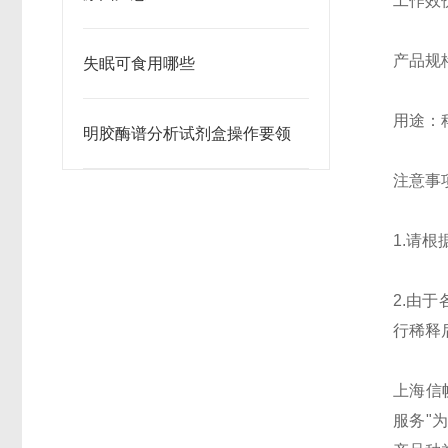
工作效价：
产品规格：
失眠可食用哪些
用途：
明胶酶谱分析试剂盒操作要领
注意事
1.请
2.由
行稀释
上海信帆
服务"