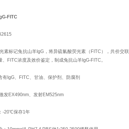
G-FITC
2615
C荧光素标记兔抗山羊IgG，将异硫氰酸荧光素（FITC），共价
、FITC浓度及效价鉴定，制成兔抗山羊IgG-FITC。
含有IgG、FITC、甘油、保护剂、防腐剂
：激发EX490nm、发射EM525nm
-20℃保存1年