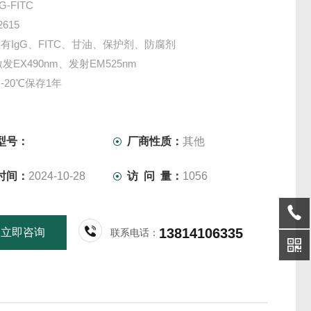
-FITC
615
有IgG、FITC、甘油、保护剂、防腐剂
激发EX490nm、发射EM525nm
-20℃保存1年
仅供科研实验用，不做其它用途！
型号：
厂商性质：
其他
时间：
2024-10-28
访 问 量：
1056
13814106335
立即咨询
联系电话：