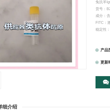
兔抗羊IgG
货号：B2
成分：含
FITC：
稳定性：
本产品
产品
更新
详细介绍