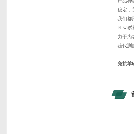
产品种
稳定，
我们都
eli
力于为客
验代测
兔抗羊Ig