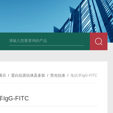
小鼠抗His tag
组织细胞固定液（8％，PFA）
总胆汁酸（TBA）质控
展示
/
蛋白抗原抗体及多肽
/
荧光抗体
/
兔抗羊IgG-FITC
IgG-FITC