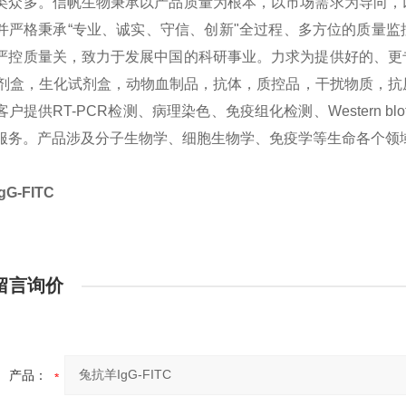
类众多。信帆生物秉承以产品质量为根本，以市场需求为导向，
并严格秉承“专业、诚实、守信、创新"全过程、多方位的质量
严控质量关，致力于发展中国的科研事业。力求为提供好的、更
sa试剂盒，生化试剂盒，动物血制品，抗体，质控品，干扰物质，
户提供RT-PCR检测、病理染色、免疫组化检测、Western bl
服务。产品涉及分子生物学、细胞生物学、免疫学等生命各个领
G-FITC
留言询价
产品：