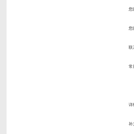
您
您
联
常
详
补