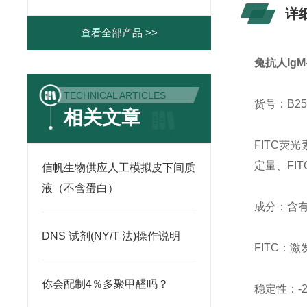
详
查看全部产品 >>
兔抗人IgM-
TECHNICAL ARTICLES
货号：B25
相关文章
FITC荧
定量、FI
信帆生物供应人工模拟皮下间质
液（不含蛋白）
成分：含有
DNS 试剂(NY/T 法)操作说明
FITC：激
你会配制4％多聚甲醛吗？
稳定性：-