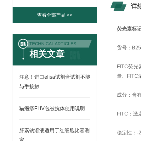
详
查看全部产品 >>
荧光素标
TECHNICAL ARTICLES
货号：B25
相关文章
FITC荧
量、FIT
注意！进口elisa试剂盒试剂不能
与手接触
成分：含有
猫疱疹FHV包被抗体使用说明
FITC：激
肝素钠溶液适用于红细胞比容测
稳定性：-
定