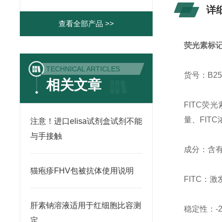
详
查看全部产品 >>
荧光素标
TECHNICAL ARTICLES
货号：B25
相关文章
FITC荧
量、FIT
注意！进口elisa试剂盒试剂不能
与手接触
成分：含有
猫疱疹FHV包被抗体使用说明
FITC：激
肝素钠溶液适用于红细胞比容测
稳定性：-
定