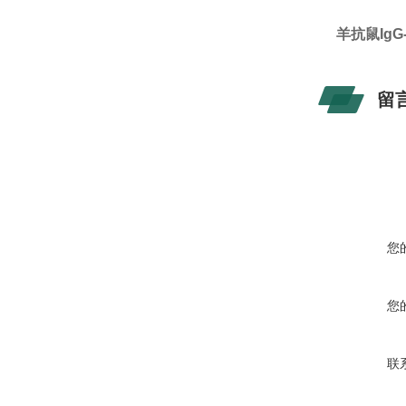
羊抗鼠IgG
留
您
您
联