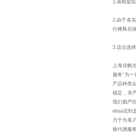
1.请根
2.由于
行稀释后
3.适当
上海信帆生物
服务"为
产品种类
稳定，并
我们都严
elisa
力于为客户
验代测服