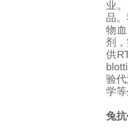
业。
品。
物血
剂，
供R
bl
验代
学等
兔抗牛