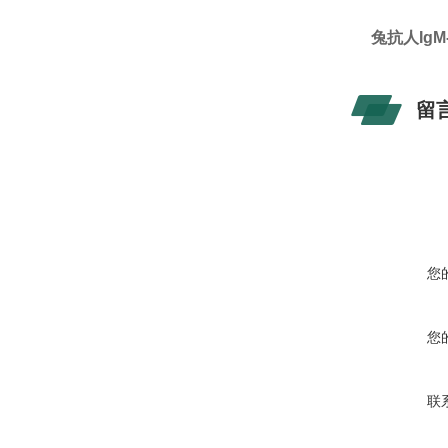
兔抗人IgM
留
您
您
联