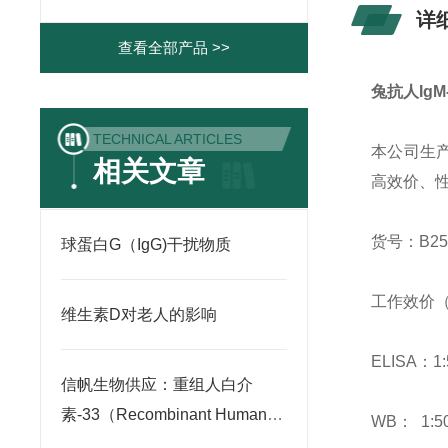
详
查看全部产品 >>
兔抗人IgM
TECHNICAL ARTICLES
本公司生
相关文章
高效价、
货号：B25
球蛋白G（IgG)干扰物质
工作效价（
维生素D对老人的影响
ELISA：1
信帆生物供应：重组人白介
素-33（Recombinant Human
WB： 1:50
IL-33）