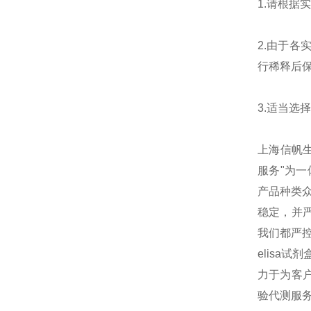
1.请根
2.由于
行稀释后
3.适当
上海信帆生物
服务"为
产品种类
稳定，并
我们都严
elisa
力于为客户
验代测服