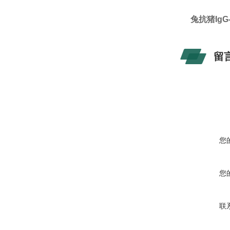
兔抗猪IgG
留
您
您
联