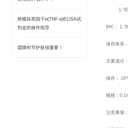
1: 500～1
肿瘤坏死因子α(TNF-α)ELISA试
IHC： 1:
剂盒的操作指导
保存体系：1
霜降时节护肤很重要！
主要成分：I
保存：-20
规格：0.1m
注意事项