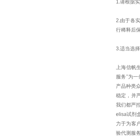
1.请根
2.由于
行稀释后
3.适当
上海信帆生物
服务"为
产品种类
稳定，并
我们都严
elisa
力于为客户
验代测服