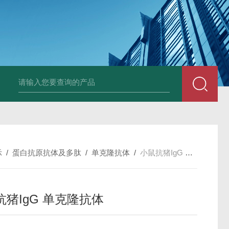
固定液（8％，PFA）
总胆汁酸（TBA）质控样品
植酸钠
小鼠前列素
示
/
蛋白抗原抗体及多肽
/
单克隆抗体
/
小鼠抗猪IgG 单克隆抗体
抗猪IgG 单克隆抗体