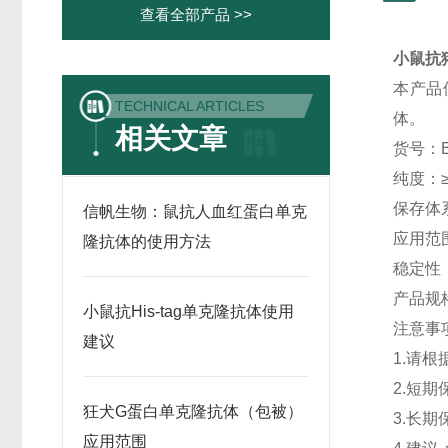
查看全部产品 >>
小鼠抗猪
本产品
TECHNICAL ARTICLES
体。
相关文章
货号：B
纯度：≥
保存体系
信帆生物：鼠抗人血红蛋白单克
应用范
隆抗体的使用方法
稳定性：
产品规格
小鼠抗His-tag单克隆抗体使用
注意事
建议
1.请
2.短
狂犬G蛋白单克隆抗体（包被）
3.长
应用范围