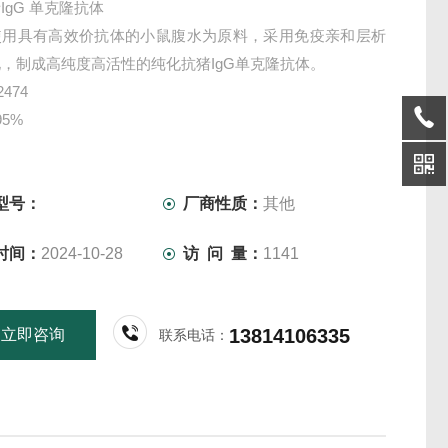
IgG 单克隆抗体
使用具有高效价抗体的小鼠腹水为原料，采用免疫亲和层析
，制成高纯度高活性的纯化抗猪IgG单克隆抗体。
474
5%
10mM PBS、防腐剂、PH7.2
：Elisa、WB、IHC、金标、点膜、包被等科研、生产实验
型号：
厂商性质：
其他
时间：
2024-10-28
访 问 量：
1141
13814106335
立即咨询
联系电话：