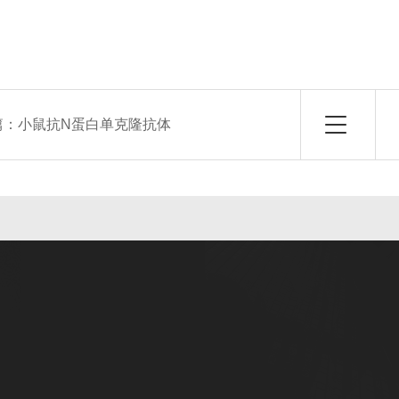
篇：
小鼠抗N蛋白单克隆抗体