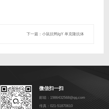
下一篇：
小鼠抗鸭IgY 单克隆抗体
微信扫一扫
邮箱：1986432568@qq.com
传真：021-51870610