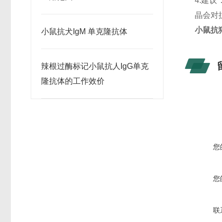
4.建
晶会对
小鼠抗猪
​小鼠抗犬IgM 单克隆抗体
辣根过酶标记小鼠抗人IgG单克
隆抗体的工作效价
您
您
联