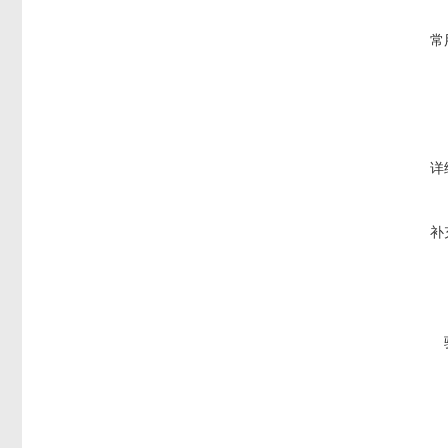
常
详
补