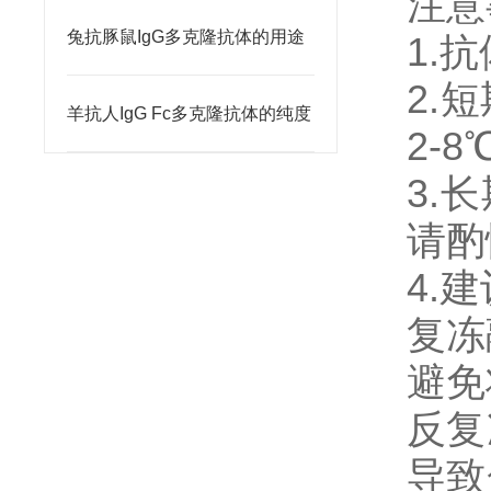
注意
兔抗豚鼠IgG多克隆抗体的用途
1.
2.
羊抗人IgG Fc多克隆抗体的纯度
2-
3.
请酌
4.
复冻
避免
反复
导致