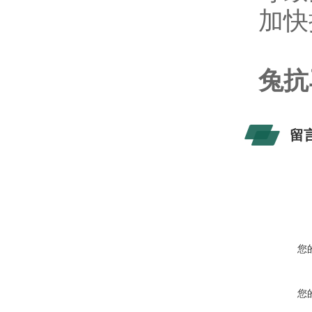
加快
兔抗
留
您
您