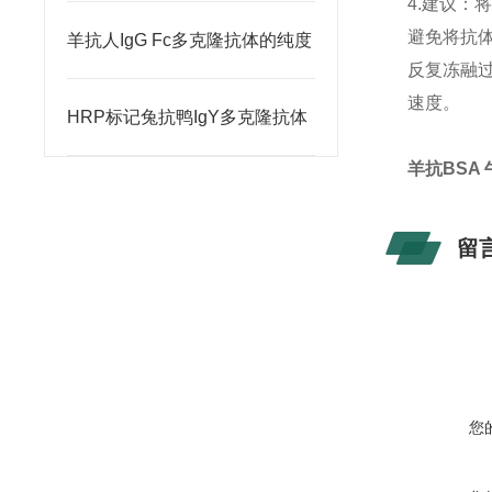
4.建议：
避免将抗
羊抗人IgG Fc多克隆抗体的纯度
反复冻融
速度。
HRP标记兔抗鸭IgY多克隆抗体
羊抗BSA
留
您