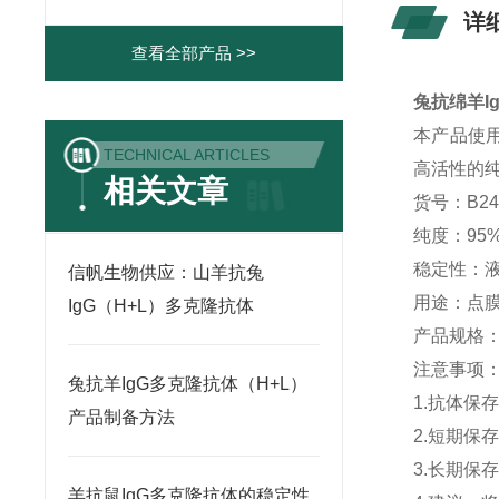
详
查看全部产品 >>
兔抗绵羊I
本产品使
TECHNICAL ARTICLES
高活性的纯
相关文章
货号：B24
纯度：95
稳定性：液
信帆生物供应：山羊抗兔
用途：点膜
IgG（H+L）多克隆抗体
产品规格：1
注意事项
兔抗羊IgG多克隆抗体（H+L）
1.抗体保
产品制备方法
2.短期保
3.长期保
羊抗鼠IgG多克隆抗体的稳定性