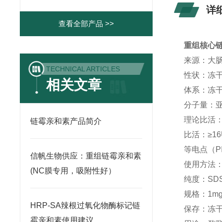
详
查看全部产品 >>
重组核心链
来源：大
TECHNICAL ARTICLES
性状：冻
相关文章
体系：冻干前
分子量：亚基
理论比活：
链霉亲和素产品简介
比活：≥16
等电点（PI
信帆生物供应：重组链霉亲和素
使用方法：
(NC膜专用，吸附性好）
纯度：SDS
规格：1mg
HRP-SA辣根过氧化物酶标记链
保存：冻干
霉亲和素使用建议