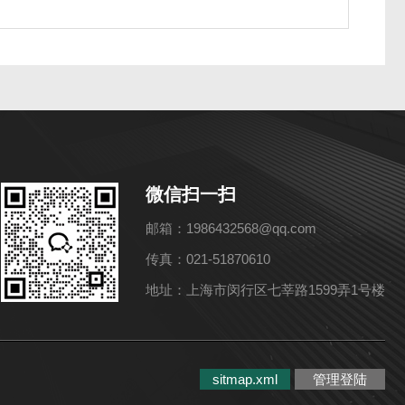
微信扫一扫
邮箱：1986432568@qq.com
传真：021-51870610
地址：上海市闵行区七莘路1599弄1号楼
sitmap.xml
管理登陆