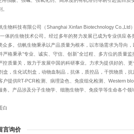
免使用强酸、强碱、强氧化剂、高浓度的有机溶剂等易引起蛋白质
剂。
生物科技有限公司（Shanghai Xinfan Biotechnology
为一体的生物技术公司。经过多年的努力发展已成为专业供应各
类众多。信帆生物秉承以产品质量为根本，以市场需求为导向，
并严格秉承“专业、诚实、守信、创新"全过程、多方位的质量
严控质量关，致力于发展中国的科研事业。力求为提供好的、更
sa试剂盒，生化试剂盒，动物血制品，抗体，质控品，干扰物质，
户提供RT-PCR检测、病理染色、免疫组化检测、Western bl
服务。产品涉及分子生物学、细胞生物学、免疫学等生命各个领
蛋白
留言询价