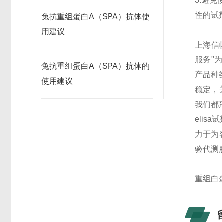
3.避
性的试
兔抗重组蛋白A（SPA）抗体使
用建议
上海信帆
服务"
兔抗重组蛋白A（SPA）抗体的
产品种
使用建议
稳定，
我们都
eli
力于为客
验代测
重组白