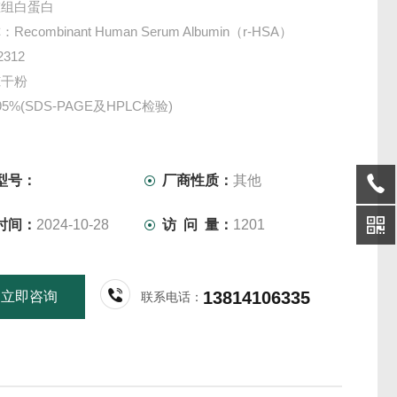
重组白蛋白
ecombinant Human Serum Albumin（r-HSA）
312
冻干粉
5%(SDS-PAGE及HPLC检验)
、10g、100g、500g
-8℃
细胞培养、试剂配制等科研实验使用，非临床治疗使用。
型号：
厂商性质：
其他
仅供科研实验用，不做其它用途。
时间：
2024-10-28
访 问 量：
1201
13814106335
立即咨询
联系电话：