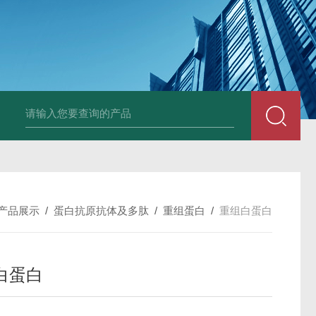
小鼠抗His tag
组织细胞固定液（8％，PFA）
总胆汁酸（TBA）质控
产品展示
/
蛋白抗原抗体及多肽
/
重组蛋白
/
重组白蛋白
白蛋白