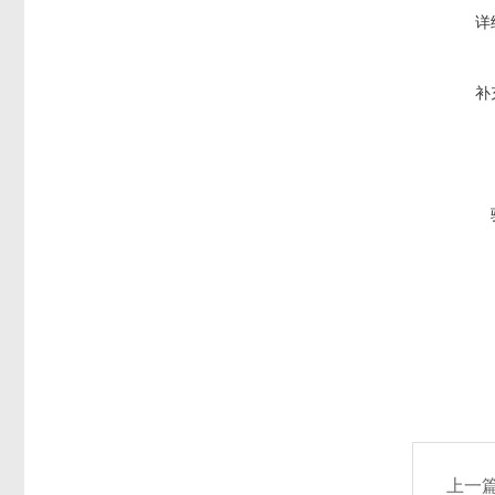
详
补
上一