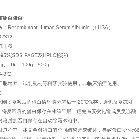
重组白蛋白
Recombinant Human Serum Albumin（r-HSA）
2312
冻干粉
95%(SDS-PAGE及HPLC检验)
g、10g、100g、500g
4-8℃
细胞培养、试剂配制等科研实验使用，非临床治疗使用。
项：
存原则：复溶后的蛋白请酌情分装后于-20℃保存，避免反复冻融
议：将复溶后的蛋白保存在冰箱里层，避免温度变化造成反复冻融
复溶后的蛋白保存在自动除霜冰箱中。
融过程中，冰晶会对蛋白的空间结构造成破坏，导致蛋白变性形