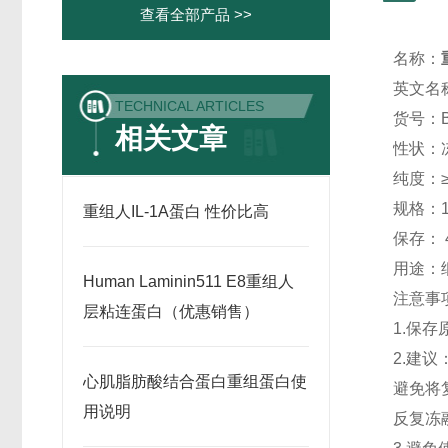
查看全部产品 >>
名称：
英文名称：
TECHNICAL ARTICLES
货号：B
相关文章
性状：
纯度：≥
规格：1
重组人IL-1A蛋白 性价比高
保存： 
用途：
Human Laminin511 E8重组人
注意事
层粘连蛋白（优惠销售）
1.保
2.建
心肌脂肪酸结合蛋白重组蛋白使
避免将
用说明
反复冻