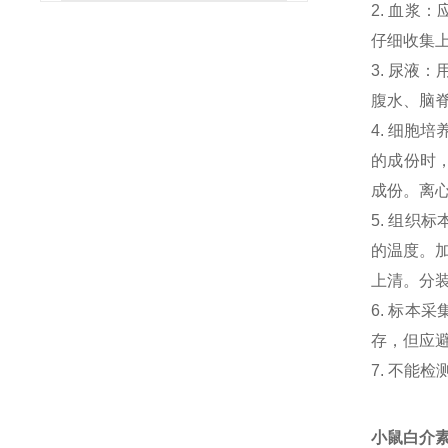
2. 血浆
仔细收集
3. 尿液
腹水、脑
4. 细胞
的成份时，
成份。离心
5. 组织
的温度。加
上清。分
6. 标本
存，但应避
7. 不能
小鼠白介素2