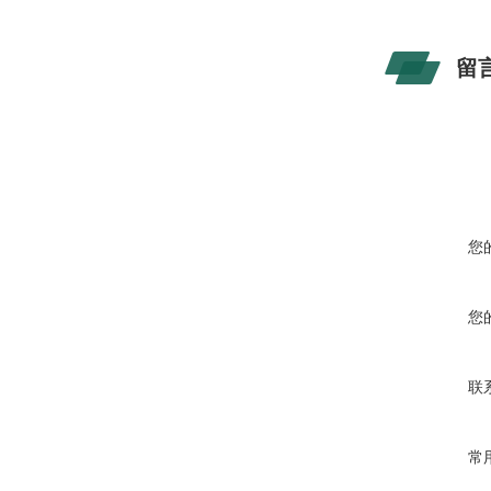
留
您
您
联
常