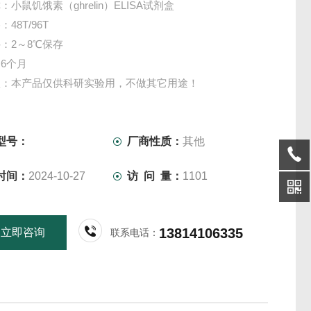
小鼠饥饿素（ghrelin）ELISA试剂盒
48T/96T
：2～8℃保存
6个月
项：本产品仅供科研实验用，不做其它用途！
型号：
厂商性质：
其他
时间：
2024-10-27
访 问 量：
1101
13814106335
立即咨询
联系电话：