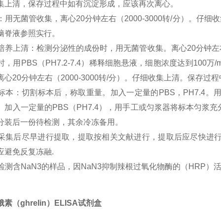
集上清，保存过程中如有沉淀形成，应该再次离心。
尿液：用无菌管收集，离心20分钟左右（2000-3000转/分）
脑脊液参照实行。
细胞培养上清：检测分泌性的成份时，用无菌管收集。离心20分钟左右
时，用PBS（PH7.2-7.4）稀释细胞悬液，细胞浓度达到10
离心20分钟左右（2000-3000转/分）。仔细收集上清。保存
组织标本：切割标本后，称取重量。加入一定量的PBS，PH7.4
。加入一定量的PBS（PH7.4），用手工或匀浆器将标本匀浆充分。
分装后一份待检测，其余冷冻备用。
标本采集后尽早进行提取，提取按相关文献进行，提取后应尽快进
应避免反复冻融.
不能检测含NaN3的样品，因NaN3抑制辣根过氧化物酶的（HRP）
素（ghrelin）ELISA试剂盒