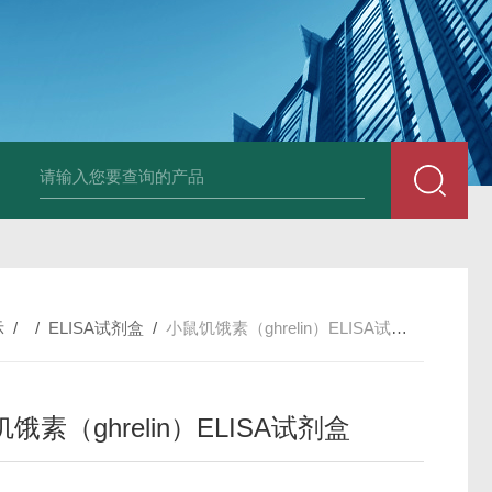
固定液（8％，PFA）
总胆汁酸（TBA）质控样品
植酸钠
小鼠前列素
示
/ /
ELISA试剂盒
/
小鼠饥饿素（ghrelin）ELISA试剂盒
饿素（ghrelin）ELISA试剂盒