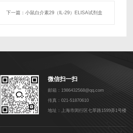
下一篇：
小鼠白介素29（IL-29）ELISA试剂盒
微信扫一扫
邮箱：1986432568@qq.com
传真：021-51870610
地址：上海市闵行区七莘路1599弄1号楼