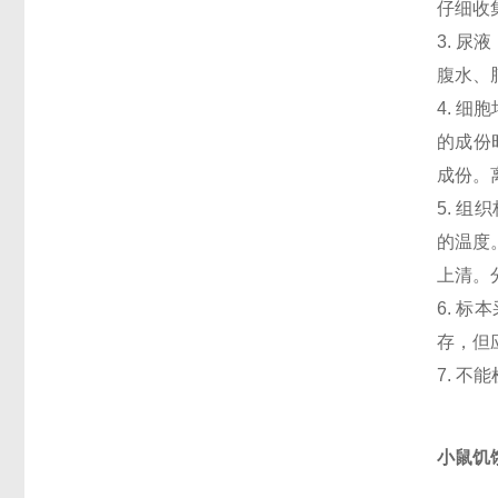
仔细收
3. 
腹水、
4. 
的成份
成份。
5. 
的温度
上清。
6. 
存，但
7. 
小鼠饥饿