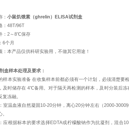
称：
小鼠饥饿素（ghrelin）ELISA试剂盒
：48T/96T
件：2～8℃保存
：6个月
项：本产品仅供科研实验用，不做其它用途！
a试剂盒样本处理及要求：
SA 的样本实验准备 在收集样本前都必须有一个计划，必须清楚要
，及时储存在 4℃备用。对于隔天再检测的样本，及时分装后冻存在
反复冻融。
清：室温血液自然凝固10-20分钟，离心20分钟左右（2000-3
心。
浆：应根据标本的要求选择EDTA或柠檬酸钠作为抗凝剂，混合10-2