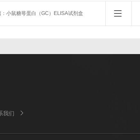
篇：
小鼠糖萼蛋白（GC）ELISA试剂盒
系我们