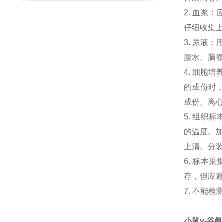
2. 血浆
仔细收集
3. 尿液
腹水、脑
4. 细胞
的成份时，
成份。离心
5. 组织
的温度。加
上清。分
6. 标本
存，但应避
7. 不能
小鼠γ-谷氨