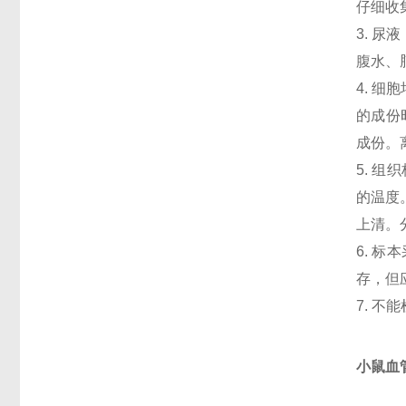
仔细收
3. 
腹水、
4. 
的成份
成份。
5. 
的温度
上清。
6. 
存，但
7. 
小鼠血