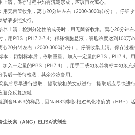
集上清，保存过程中如有沉淀形成，应该再次离心。
尿液：用无菌管收集，离心20分钟左右（2000-3000转/分）
脑脊液参照实行。
细胞培养上清：检测分泌性的成份时，用无菌管收集。离心20分钟左右
时，用PBS（PH7.2-7.4）稀释细胞悬液，细胞浓度达到10
离心20分钟左右（2000-3000转/分）。仔细收集上清。保存
组织标本：切割标本后，称取重量。加入一定量的PBS，PH7.4
。加入一定量的PBS（PH7.4），用手工或匀浆器将标本匀浆充分。
分装后一份待检测，其余冷冻备用。
标本采集后尽早进行提取，提取按相关文献进行，提取后应尽快进
应避免反复冻融.
不能检测含NaN3的样品，因NaN3抑制辣根过氧化物酶的（HRP）
管生长素（ANG）ELISA试剂盒