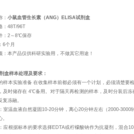
称：
小鼠血管生长素（ANG）ELISA试剂盒
：48T/96T
件：2～8℃保存
：6个月
项：本产品仅供科研实验用，不做其它用途！
a试剂盒样本处理及要求：
SA 的样本实验准备 在收集样本前都必须有一个计划，必须清楚要
，及时储存在 4℃备用。对于隔天再检测的样本，及时分装后冻存在
反复冻融。
清：室温血液自然凝固10-20分钟，离心20分钟左右（2000-3
心。
浆：应根据标本的要求选择EDTA或柠檬酸钠作为抗凝剂，混合10-2