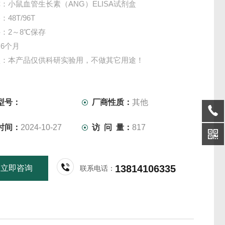
：小鼠血管生长素（ANG）ELISA试剂盒
48T/96T
：2～8℃保存
6个月
项：本产品仅供科研实验用，不做其它用途！
型号：
厂商性质：
其他
时间：
2024-10-27
访 问 量：
817
13814106335
立即咨询
联系电话：