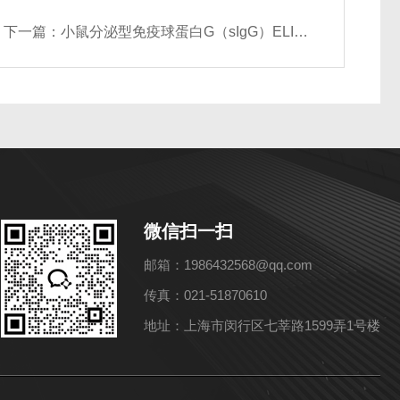
下一篇：
小鼠分泌型免疫球蛋白G（sIgG）ELISA试剂盒
微信扫一扫
邮箱：1986432568@qq.com
传真：021-51870610
地址：上海市闵行区七莘路1599弄1号楼