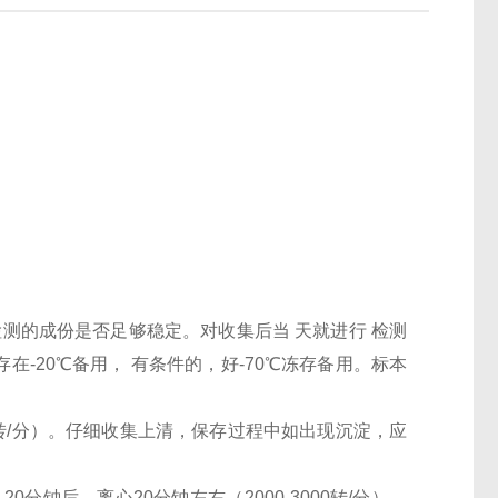
检测的成份是否足够稳定。对收集后当 天就进行 检测
-20℃备用， 有条件的，好-70℃冻存备用。标本
000转/分）。仔细收集上清，保存过程中如出现沉淀，应
0分钟后，离心20分钟左右（2000-3000转/分）。