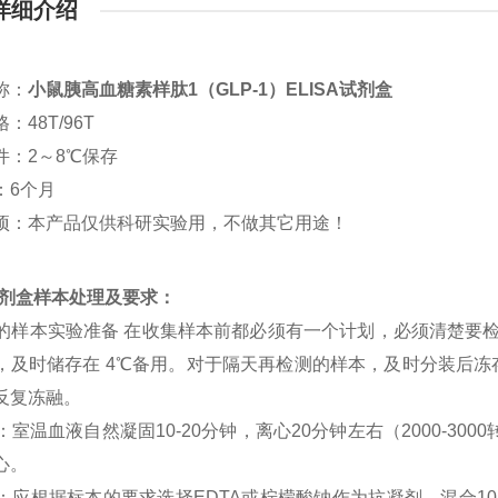
详细介绍
称：
小鼠胰高血糖素样肽1（GLP-1）ELISA试剂盒
：48T/96T
件：2～8℃保存
：6个月
项：本产品仅供科研实验用，不做其它用途！
a试剂盒样本处理及要求：
SA 的样本实验准备 在收集样本前都必须有一个计划，必须清楚要
，及时储存在 4℃备用。对于隔天再检测的样本，及时分装后冻存在
反复冻融。
清：室温血液自然凝固10-20分钟，离心20分钟左右（2000-3
心。
浆：应根据标本的要求选择EDTA或柠檬酸钠作为抗凝剂，混合10-2