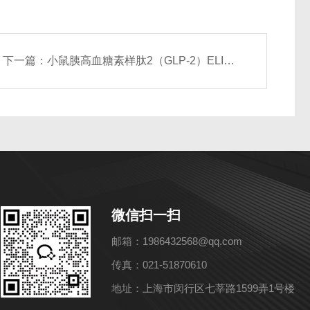
下一篇：
小鼠胰高血糖素样肽2（GLP-2）ELISA试剂盒
微信扫一扫
邮箱：1986432568@qq.com
传真：021-51870610
地址：上海市闵行区七莘路1599弄1号楼