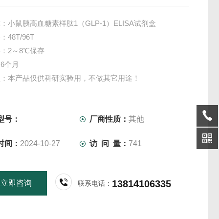
：小鼠胰高血糖素样肽1（GLP-1）ELISA试剂盒
48T/96T
：2～8℃保存
6个月
项：本产品仅供科研实验用，不做其它用途！
型号：
厂商性质：
其他
时间：
2024-10-27
访 问 量：
741
13814106335
立即咨询
联系电话：