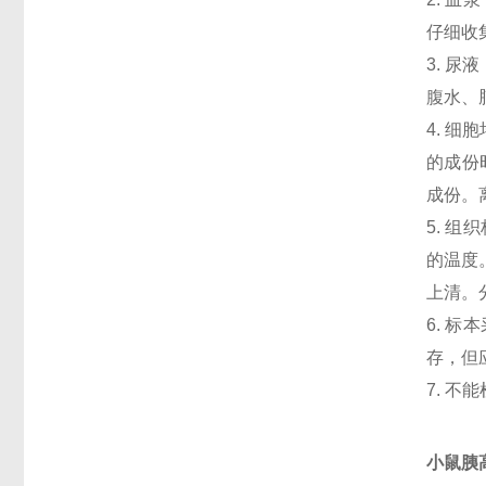
仔细收
3. 
腹水、
4. 
的成份
成份。
5. 
的温度
上清。
6. 
存，但
7. 
小鼠胰高