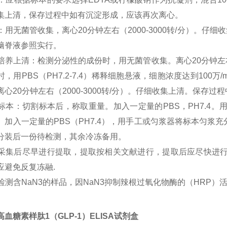
集上清，保存过程中如有沉淀形成，应该再次离心。
尿液：用无菌管收集，离心20分钟左右（2000-3000转/分）
脑脊液参照实行。
细胞培养上清：检测分泌性的成份时，用无菌管收集。离心20分钟左右
时，用PBS（PH7.2-7.4）稀释细胞悬液，细胞浓度达到10
离心20分钟左右（2000-3000转/分）。仔细收集上清。保存
组织标本：切割标本后，称取重量。加入一定量的PBS，PH7.4
。加入一定量的PBS（PH7.4），用手工或匀浆器将标本匀浆充分。
分装后一份待检测，其余冷冻备用。
标本采集后尽早进行提取，提取按相关文献进行，提取后应尽快进
应避免反复冻融.
不能检测含NaN3的样品，因NaN3抑制辣根过氧化物酶的（HRP）
血糖素样肽1（GLP-1）ELISA试剂盒