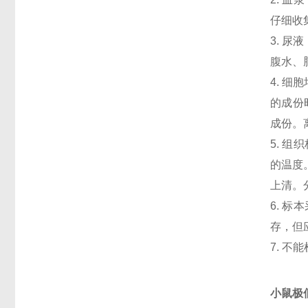
仔细收
3. 
腹水、
4. 
的成份
成份。
5. 
的温度
上清。
6. 
存，但
7. 
小鼠极低