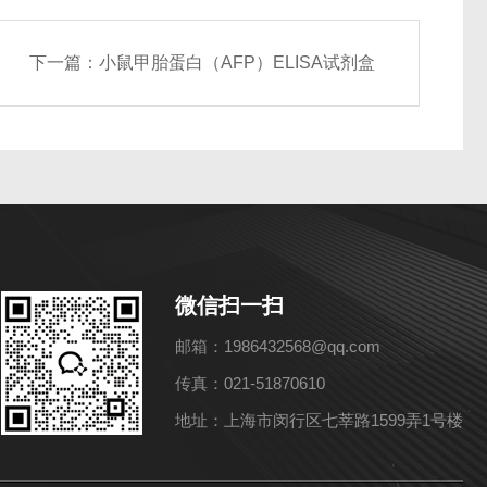
下一篇：
小鼠甲胎蛋白（AFP）ELISA试剂盒
微信扫一扫
邮箱：1986432568@qq.com
传真：021-51870610
地址：上海市闵行区七莘路1599弄1号楼