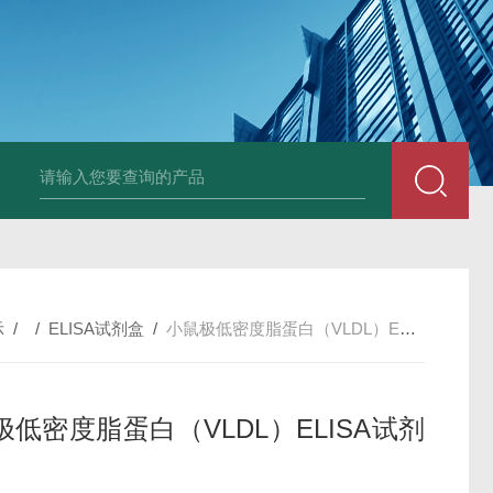
固定液（8％，PFA）
总胆汁酸（TBA）质控样品
植酸钠
小鼠前列素
示
/ /
ELISA试剂盒
/
小鼠极低密度脂蛋白（VLDL）ELISA试剂盒
极低密度脂蛋白（VLDL）ELISA试剂