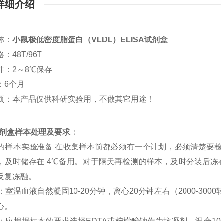
详细介绍
称：
小鼠极低密度脂蛋白（VLDL）ELISA试剂盒
：48T/96T
件：2～8℃保存
：6个月
项：本产品仅供科研实验用，不做其它用途！
a试剂盒样本处理及要求：
SA 的样本实验准备 在收集样本前都必须有一个计划，必须清楚要
，及时储存在 4℃备用。对于隔天再检测的样本，及时分装后冻存在
反复冻融。
清：室温血液自然凝固10-20分钟，离心20分钟左右（2000-3
心。
浆：应根据标本的要求选择EDTA或柠檬酸钠作为抗凝剂，混合10-2