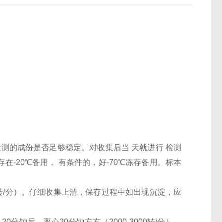
检测的成份是否足够稳定。对收集后当 天就进行 检测
-20℃备用， 有条件的，好-70℃冻存备用。标本
000转/分）。仔细收集上清，保存过程中如出现沉淀，应
0分钟后，离心20分钟左右（2000-3000转/分）。