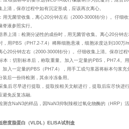
集上清，保存过程中如有沉淀形成，应该再次离心。
尿液：用无菌管收集，离心20分钟左右（2000-3000转/分）
脑脊液参照实行。
细胞培养上清：检测分泌性的成份时，用无菌管收集。离心20分钟左右
时，用PBS（PH7.2-7.4）稀释细胞悬液，细胞浓度达到10
离心20分钟左右（2000-3000转/分）。仔细收集上清。保存
组织标本：切割标本后，称取重量。加入一定量的PBS，PH7.4
。加入一定量的PBS（PH7.4），用手工或匀浆器将标本匀浆充分。
分装后一份待检测，其余冷冻备用。
标本采集后尽早进行提取，提取按相关文献进行，提取后应尽快进
应避免反复冻融.
不能检测含NaN3的样品，因NaN3抑制辣根过氧化物酶的（HRP）
密度脂蛋白（VLDL）ELISA试剂盒