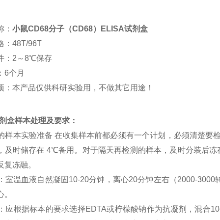
称：
小鼠CD68分子（CD68）ELISA试剂盒
：48T/96T
件：2～8℃保存
：6个月
项：本产品仅供科研实验用，不做其它用途！
a试剂盒样本处理及要求：
SA 的样本实验准备 在收集样本前都必须有一个计划，必须清楚要
，及时储存在 4℃备用。对于隔天再检测的样本，及时分装后冻存在
反复冻融。
清：室温血液自然凝固10-20分钟，离心20分钟左右（2000-3
心。
浆：应根据标本的要求选择EDTA或柠檬酸钠作为抗凝剂，混合10-2