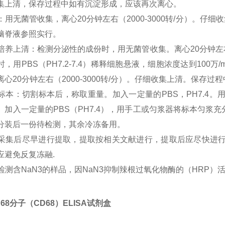
集上清，保存过程中如有沉淀形成，应该再次离心。
尿液：用无菌管收集，离心20分钟左右（2000-3000转/分）
脑脊液参照实行。
细胞培养上清：检测分泌性的成份时，用无菌管收集。离心20分钟左右
时，用PBS（PH7.2-7.4）稀释细胞悬液，细胞浓度达到10
离心20分钟左右（2000-3000转/分）。仔细收集上清。保存
组织标本：切割标本后，称取重量。加入一定量的PBS，PH7.4
。加入一定量的PBS（PH7.4），用手工或匀浆器将标本匀浆充分。
分装后一份待检测，其余冷冻备用。
标本采集后尽早进行提取，提取按相关文献进行，提取后应尽快进
应避免反复冻融.
不能检测含NaN3的样品，因NaN3抑制辣根过氧化物酶的（HRP）
68分子（CD68）ELISA试剂盒