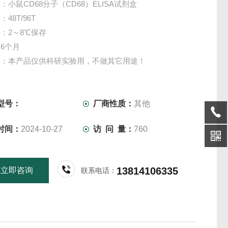
：小鼠CD68分子（CD68）ELISA试剂盒
48T/96T
：2～8℃保存
6个月
项：本产品仅供科研实验用，不做其它用途！
型号：
厂商性质：
其他
时间：
2024-10-27
访 问 量：
760
13814106335
立即咨询
联系电话：