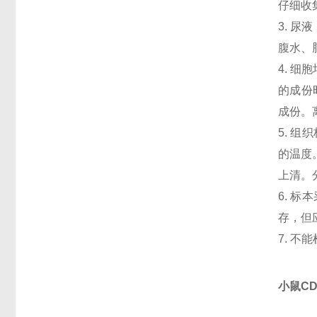
仔细收
3. 
腹水、
4. 
的成份
成份。
5. 
的温度
上清。
6. 
存，但
7. 
小鼠CD