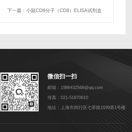
下一篇：
小鼠CD8分子（CD8）ELISA试剂盒
微信扫一扫
邮箱：1986432568@qq.com
传真：021-51870610
地址：上海市闵行区七莘路1599弄1号楼