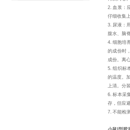
2. 血浆
仔细收集
3. 尿液
腹水、脑
4. 细胞
的成份时，
成份。离心
5. 组织
的温度。加
上清。分
6. 标本
存，但应避
7. 不能
小鼠Ⅰ型胶