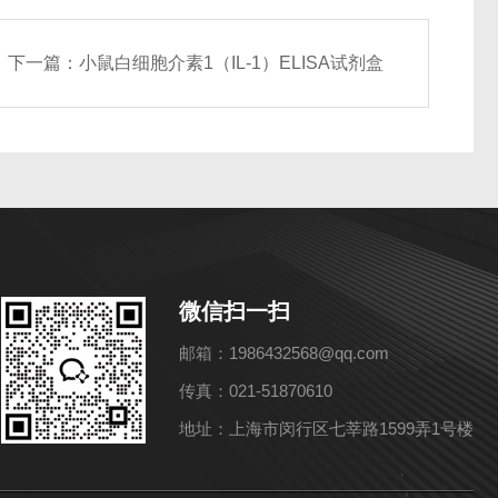
下一篇：
小鼠白细胞介素1（IL-1）ELISA试剂盒
微信扫一扫
邮箱：1986432568@qq.com
传真：021-51870610
地址：上海市闵行区七莘路1599弄1号楼