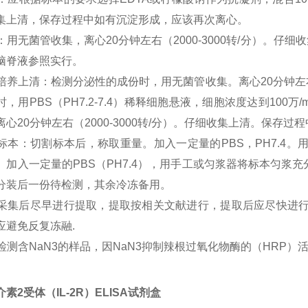
集上清，保存过程中如有沉淀形成，应该再次离心。
尿液：用无菌管收集，离心20分钟左右（2000-3000转/分）
脑脊液参照实行。
细胞培养上清：检测分泌性的成份时，用无菌管收集。离心20分钟左右
时，用PBS（PH7.2-7.4）稀释细胞悬液，细胞浓度达到10
离心20分钟左右（2000-3000转/分）。仔细收集上清。保存
组织标本：切割标本后，称取重量。加入一定量的PBS，PH7.4
。加入一定量的PBS（PH7.4），用手工或匀浆器将标本匀浆充分。
分装后一份待检测，其余冷冻备用。
标本采集后尽早进行提取，提取按相关文献进行，提取后应尽快进
应避免反复冻融.
不能检测含NaN3的样品，因NaN3抑制辣根过氧化物酶的（HRP）
素2受体（IL-2R）ELISA试剂盒