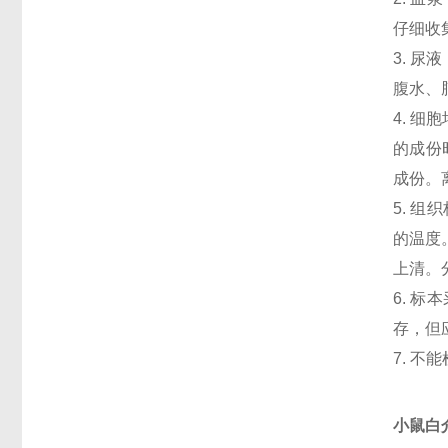
仔细收
3. 
腹水、
4. 
的成份
成份。
5. 
的温度
上清。
6. 
存，但
7. 
小鼠白介