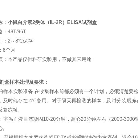
称：
小鼠白介素2受体（IL-2R）ELISA试剂盒
：48T/96T
件：2～8℃保存
：6个月
项：本产品仅供科研实验用，不做其它用途！
a试剂盒样本处理及要求：
SA 的样本实验准备 在收集样本前都必须有一个计划，必须清楚要
，及时储存在 4℃备用。对于隔天再检测的样本，及时分装后冻存在
反复冻融。
清：室温血液自然凝固10-20分钟，离心20分钟左右（2000-3
心。
浆：应根据标本的要求选择EDTA或柠檬酸钠作为抗凝剂，混合10-2