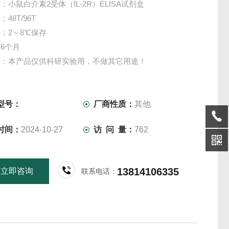
：小鼠白介素2受体（IL-2R）ELISA试剂盒
48T/96T
：2～8℃保存
6个月
项：本产品仅供科研实验用，不做其它用途！
型号：
厂商性质：
其他
时间：
2024-10-27
访 问 量：
762
13814106335
立即咨询
联系电话：