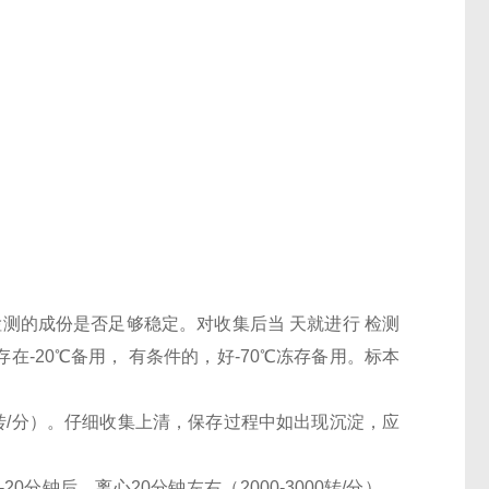
检测的成份是否足够稳定。对收集后当 天就进行 检测
-20℃备用， 有条件的，好-70℃冻存备用。标本
000转/分）。仔细收集上清，保存过程中如出现沉淀，应
0分钟后，离心20分钟左右（2000-3000转/分）。