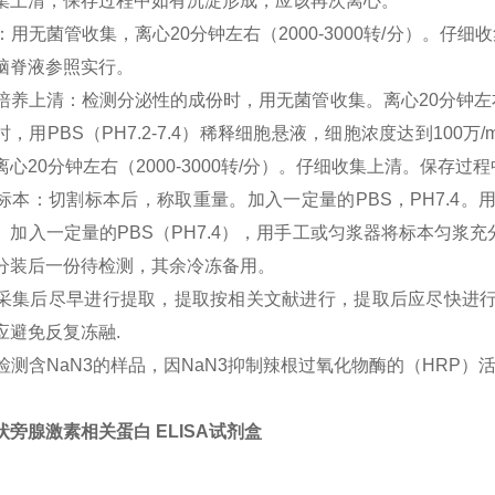
集上清，保存过程中如有沉淀形成，应该再次离心。
尿液：用无菌管收集，离心20分钟左右（2000-3000转/分）
脑脊液参照实行。
细胞培养上清：检测分泌性的成份时，用无菌管收集。离心20分钟左右
时，用PBS（PH7.2-7.4）稀释细胞悬液，细胞浓度达到10
离心20分钟左右（2000-3000转/分）。仔细收集上清。保存
组织标本：切割标本后，称取重量。加入一定量的PBS，PH7.4
。加入一定量的PBS（PH7.4），用手工或匀浆器将标本匀浆充分。
分装后一份待检测，其余冷冻备用。
标本采集后尽早进行提取，提取按相关文献进行，提取后应尽快进
应避免反复冻融.
不能检测含NaN3的样品，因NaN3抑制辣根过氧化物酶的（HRP）
状旁腺激素相关蛋白 ELISA试剂盒