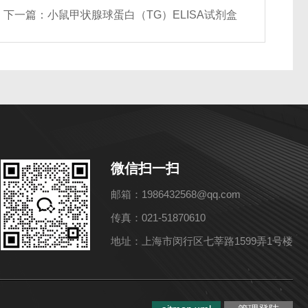
下一篇：
小鼠甲状腺球蛋白（TG）ELISA试剂盒
微信扫一扫
邮箱：1986432568@qq.com
传真：021-51870610
地址：上海市闵行区七莘路1599弄1号楼