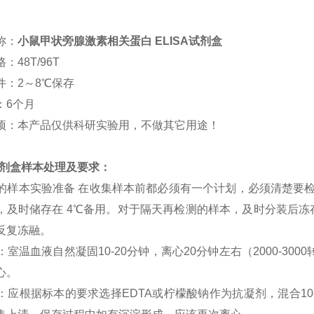
称：
小鼠甲状旁腺激素相关蛋白 ELISA试剂盒
：48T/96T
件：2～8℃保存
：6个月
项：本产品仅供科研实验用，不做其它用途！
a试剂盒样本处理及要求：
SA 的样本实验准备 在收集样本前都必须有一个计划，必须清楚要
，及时储存在 4℃备用。对于隔天再检测的样本，及时分装后冻存在
反复冻融。
清：室温血液自然凝固10-20分钟，离心20分钟左右（2000-3
心。
浆：应根据标本的要求选择EDTA或柠檬酸钠作为抗凝剂，混合10-2