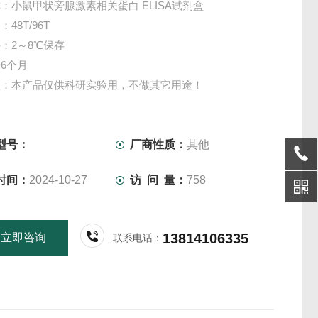
：小鼠甲状旁腺激素相关蛋白 ELISA试剂盒
48T/96T
：2～8℃保存
6个月
项：本产品仅供科研实验用，不做其它用途！
型号：
厂商性质：
其他
时间：
2024-10-27
访 问 量：
758
13814106335
立即咨询
联系电话：