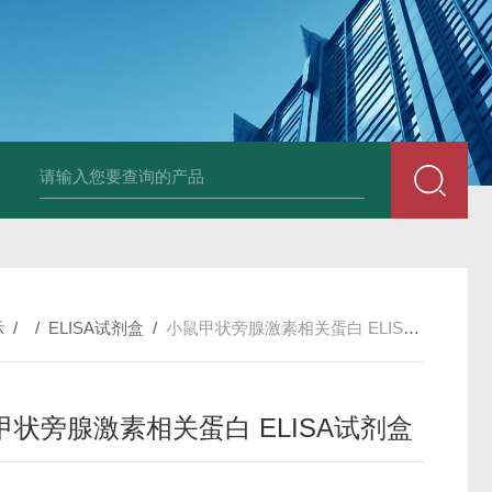
固定液（8％，PFA）
总胆汁酸（TBA）质控样品
植酸钠
小鼠前列素
示
/ /
ELISA试剂盒
/
小鼠甲状旁腺激素相关蛋白 ELISA试剂盒
甲状旁腺激素相关蛋白 ELISA试剂盒