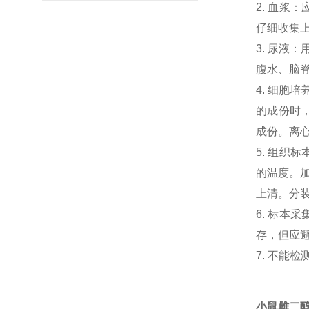
2. 血浆
仔细收集
3. 尿液
腹水、脑
4. 细胞
的成份时，
成份。离心
5. 组织
的温度。加
上清。分
6. 标本
存，但应避
7. 不能
小鼠雌二醇