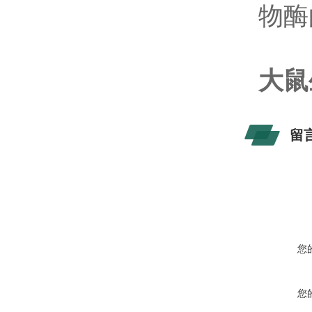
物酶
大鼠
留
您
您