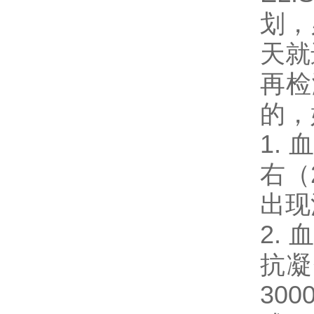
划，
天就
再检
的，
1.
右（
出现
2.
抗凝
30