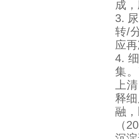
成，
3.
转/
应再
4.
集。
上清
释细
融，
（2
沉淀