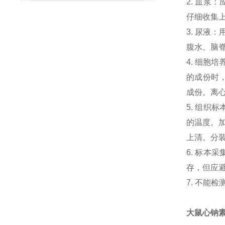
2. 血浆
仔细收集
3. 尿液
腹水、脑
4. 细胞
的成份时，
成份。离心
5. 组织
的温度。加
上清。分
6. 标本
存，但应避
7. 不能
大鼠心钠素