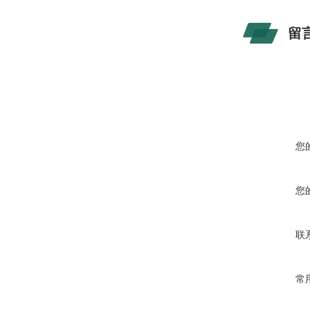
留
您
您
联
常