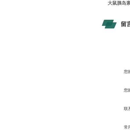
大鼠胰岛素原
留
您
您
联
常