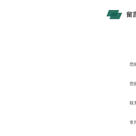
留
您
您
联
常