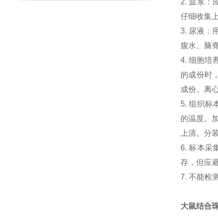
2. 血浆
仔细收集
3. 尿液
腹水、脑
4. 细胞
的成份时，
成份。离心
5. 组织
的温度。加
上清。分
6. 标本
存，但应避
7. 不能
大鼠结合珠