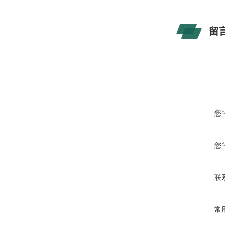
留
您
您
联
常