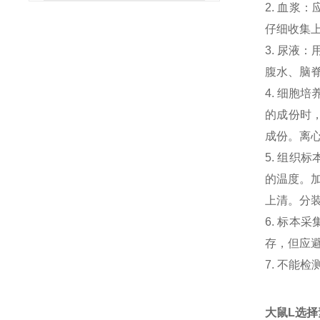
2. 血浆
仔细收集
3. 尿液
腹水、脑
4. 细胞
的成份时，
成份。离心
5. 组织
的温度。加
上清。分
6. 标本
存，但应避
7. 不能
大鼠L选择素(