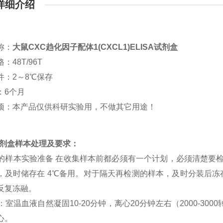
详细介绍
称：
大鼠CXC趋化因子配体1(CXCL1)ELISA试剂盒
：48T/96T
件：2～8℃保存
：6个月
项：本产品仅供科研实验用，不做其它用途！
a试剂盒样本处理及要求：
SA 的样本实验准备 在收集样本前都必须有一个计划，必须清楚要
，及时储存在 4℃备用。对于隔天再检测的样本，及时分装后冻存在
反复冻融。
清：室温血液自然凝固10-20分钟，离心20分钟左右（2000-3
心。