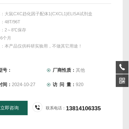
：大鼠CXC趋化因子配体1(CXCL1)ELISA试剂盒
48T/96T
：2～8℃保存
6个月
项：本产品仅供科研实验用，不做其它用途！
型号：
厂商性质：
其他
时间：
2024-10-27
访 问 量：
920
13814106335
立即咨询
联系电话：