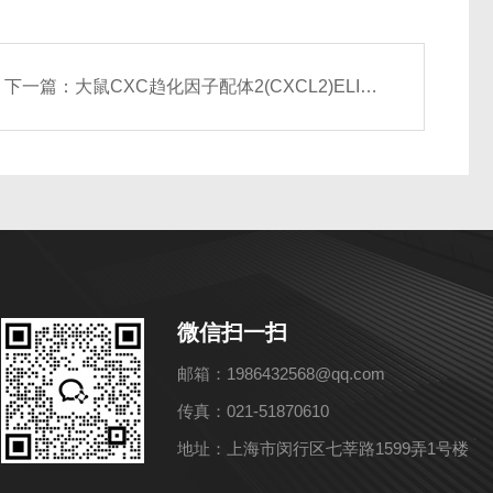
下一篇：
大鼠CXC趋化因子配体2(CXCL2)ELISA试剂盒
微信扫一扫
邮箱：1986432568@qq.com
传真：021-51870610
地址：上海市闵行区七莘路1599弄1号楼