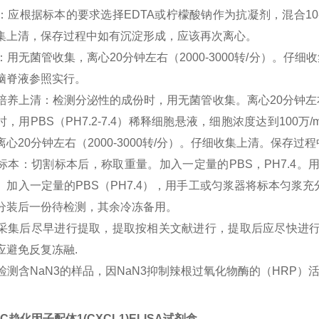
浆：应根据标本的要求选择EDTA或柠檬酸钠作为抗凝剂，混合10-2
集上清，保存过程中如有沉淀形成，应该再次离心。
尿液：用无菌管收集，离心20分钟左右（2000-3000转/分）
脑脊液参照实行。
细胞培养上清：检测分泌性的成份时，用无菌管收集。离心20分钟左右
时，用PBS（PH7.2-7.4）稀释细胞悬液，细胞浓度达到10
离心20分钟左右（2000-3000转/分）。仔细收集上清。保存
组织标本：切割标本后，称取重量。加入一定量的PBS，PH7.4
。加入一定量的PBS（PH7.4），用手工或匀浆器将标本匀浆充分。
分装后一份待检测，其余冷冻备用。
标本采集后尽早进行提取，提取按相关文献进行，提取后应尽快进
应避免反复冻融.
不能检测含NaN3的样品，因NaN3抑制辣根过氧化物酶的（HRP）
C趋化因子配体1(CXCL1)ELISA试剂盒