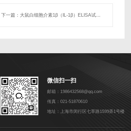
下一篇：
大鼠白细胞介素1β（IL-1β）ELISA试剂盒
微信扫一扫
邮箱：1986432568@qq.com
传真：021-51870610
地址：上海市闵行区七莘路1599弄1号楼