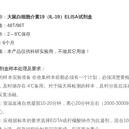
称：
大鼠白细胞介素19（IL-19）ELISA试剂盒
：48T/96T
件：2～8℃保存
：6个月
项：本产品仅供科研实验用，不做其它用途！
a试剂盒样本处理及要求：
SA 的样本实验准备 在收集样本前都必须有一个计划，必须清楚要
，及时储存在 4℃备用。对于隔天再检测的样本，及时分装后冻存在
反复冻融。
清：室温血液自然凝固10-20分钟，离心20分钟左右（2000-3
心。
浆：应根据标本的要求选择EDTA或柠檬酸钠作为抗凝剂，混合10-2