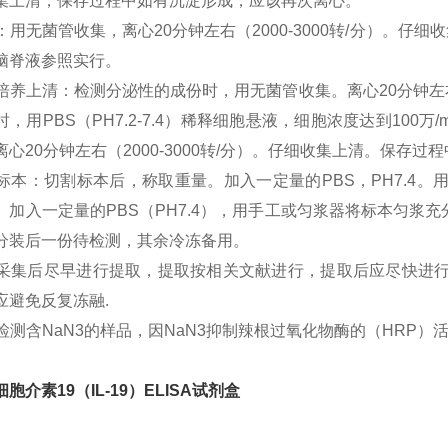
集上清，保存过程中如有沉淀形成，应该再次离心。
尿液：用无菌管收集，离心20分钟左右（2000-3000转/分）
脑脊液参照实行。
细胞培养上清：检测分泌性的成份时，用无菌管收集。离心20分钟左右
时，用PBS（PH7.2-7.4）稀释细胞悬液，细胞浓度达到10
离心20分钟左右（2000-3000转/分）。仔细收集上清。保存
组织标本：切割标本后，称取重量。加入一定量的PBS，PH7.4
。加入一定量的PBS（PH7.4），用手工或匀浆器将标本匀浆充分。
分装后一份待检测，其余冷冻备用。
标本采集后尽早进行提取，提取按相关文献进行，提取后应尽快进
应避免反复冻融.
不能检测含NaN3的样品，因NaN3抑制辣根过氧化物酶的（HRP）
胞介素19（IL-19）ELISA试剂盒