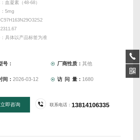
：血凝素（48-68）
：5mg
97H163N29O32S2
311.67
件：具体以产品标签为准
物供应多种合成多肽，更多产品信息欢迎致电咨询，我们将
您服务！
仅供科研实验用，不做其它用途！
型号：
厂商性质：
其他
时间：
2026-03-12
访 问 量：
1680
13814106335
立即咨询
联系电话：