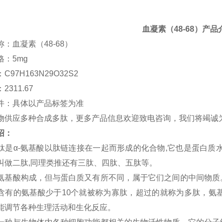
血凝素（
48-68
）
产品
称：血凝素（
48-68
）
格：
5mg
：
C97H163N29O32S2
：
2311.67
件：具体以产品标签为准
物供应多种合成多肽，更多产品信息欢迎致电咨询，我们将竭诚
绍：
肽是
α-
氨基酸以肽链连接在一起而形成的化合物
,
它也是蛋白质
叫做二肽
,
同理类推还有三肽、四肽、五肽等。
氨基酸构成，但与蛋白质又有所不同，属于它们之间的中间物质
含有的氨基酸少于
10
个就被称为寡肽，超过的就称为多肽，氨
能调节各种生理活动和生化反应。