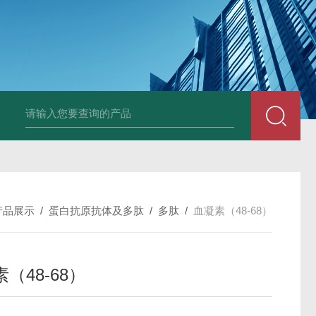
小鼠抗His tag
组织细胞固定液（8％，PFA）
总胆汁酸（TBA）质控
产品展示
/
蛋白抗原抗体及多肽
/
多肽
/
血凝素（48-68）
（48-68）