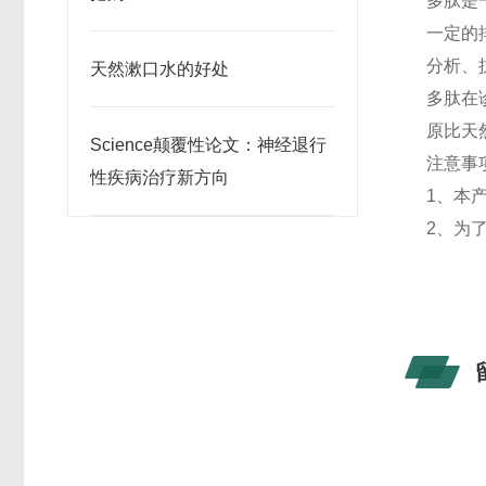
多肽是
一定的
分析、
天然漱口水的好处
多肽在
原比天
Science颠覆性论文：神经退行
注意事
性疾病治疗新方向
1
、本
2
、为