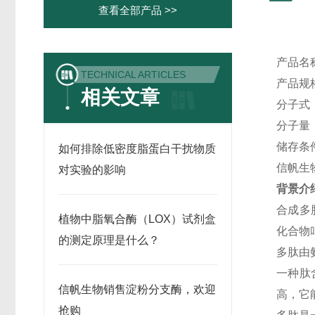
查看全部产品 >>
产品名
TECHNICAL ARTICLES
产品规
相关文章
分子式
分子量
储存条
如何排除低密度脂蛋白干扰物质
信帆生
对实验的影响
背景介
合成多
植物中脂氧合酶（LOX）试剂盒
化合物
的测定原理是什么？
多肽由
一种肽
信帆生物销售淀粉分支酶，欢迎
高，它
抢购