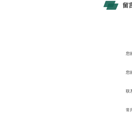
留
您
您
联
常