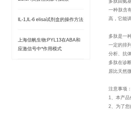
多肽由氨
一种肽含
高，它能
IL-1,IL-6 elisa试剂盒的操作方法
多肽是一
上海信帆生物:PYL13在ABA和
一定的排
应激信号中*作用模式
分析、抗
多肽在
诊
原比天然
注意事项
1
、本产品
2
、为了您