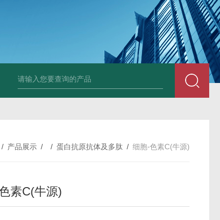
小鼠抗His tag
组织细胞固定液（8％，PFA）
总胆汁酸（TBA）质控
/
产品展示
/ /
蛋白抗原抗体及多肽
/
细胞-色素C(牛源)
色素C(牛源)