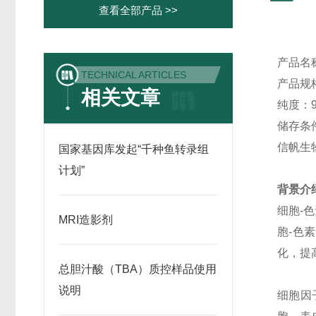
查看全部产品 >>
产品名
TECHNICAL ARTICLES
产品规
相关文章
纯度：
储存条
信帆生
国家基因库发起“千种鱼转录组
计划”
背景介
细胞-
MRI造影剂
胞-色素
化，提
总胆汁酸（TBA）质控样品使用
说明
细胞因