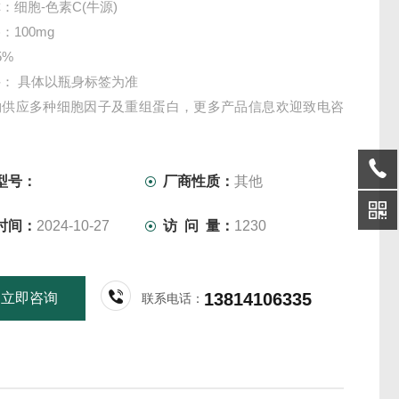
：细胞-色素C(牛源)
：100mg
5%
： 具体以瓶身标签为准
物供应多种细胞因子及重组蛋白，更多产品信息欢迎致电咨
们将竭诚为您服务！
仅供科研实验用，不做其它用途！
型号：
厂商性质：
其他
时间：
2024-10-27
访 问 量：
1230
13814106335
立即咨询
联系电话：