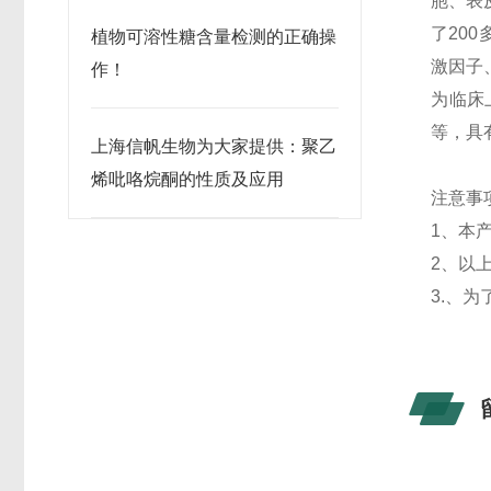
胞、表
了
200
植物可溶性糖含量检测的正确操
激因子
作！
为临床
等，具
上海信帆生物为大家提供：聚乙
烯吡咯烷酮的性质及应用
注意事
1
、
本
2
、以
3.
、为