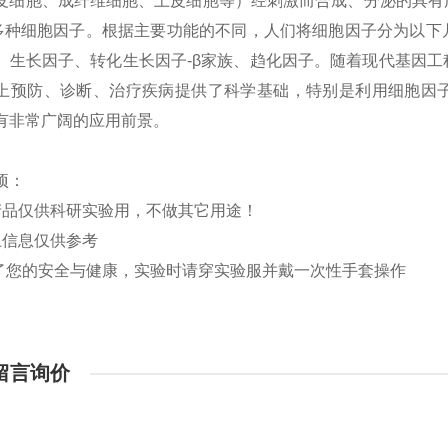
皮细胞、成纤维细胞、上皮细胞等）经刺激而合成、分泌的具有
多种细胞因子。根据主要功能的不同，人们将细胞因子分为以下
、生长因子、转化生长因子
-β
家族、趋化因子。随着现代基因工
上预防、诊断、治疗疾病提供了科学基础，特别是利用细胞因
有非常广阔的应用前景。
项：
产品仅供科研实验用，不做其它用途！
上信息仅供参考
了您的安全与健康，实验时请穿实验服并戴一次性手套操作
留言询价