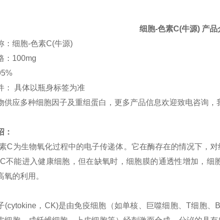
细胞-色素
C(
牛源
)
产品
称：细胞-色素
C(
牛源
)
格：
100mg
95%
件：
具体以瓶身标签为准
物供应多种细胞因子及重组蛋白，更多产品信息欢迎致电咨询，
绍：
色素
C
为生物氧化过程中的电子传递体。它在酶存在的情况下，对
C
不能进入健康细胞，但在缺氧时，细胞膜的通透性增加，细胞
高氧的利用。
子
(cytokine
，
CK)
是由免疫细胞（如单核、巨噬细胞、
T
细胞、