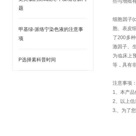
些与增殖
题
细胞因子
(
胞、表皮
甲基绿-派络宁染色液的注意事
了
200
多种
项
激因子、
为临床上
P选择素科普时间
等，具有
注意事项
1
、
本产品
2
、以上信
3.
、为了