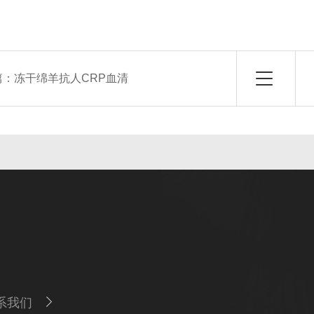
篇：
冻干绵羊抗人CRP血清
系我们