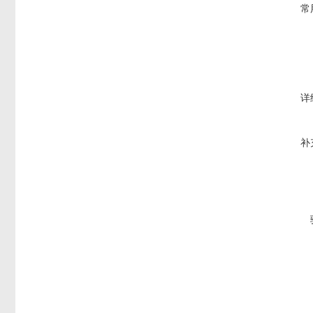
常
详
补