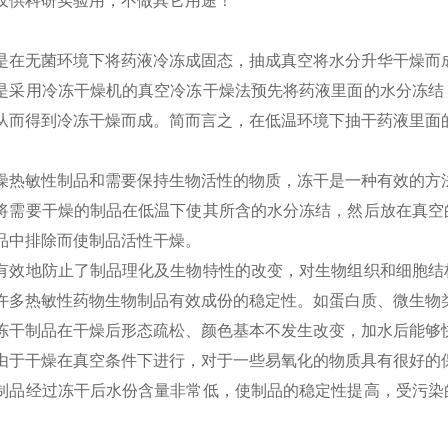
仅供科研实验用，不做其它用途！
是在无菌环境下将药液冷冻成固态，抽成真空将水分升华干燥而
是采用冷冻干燥机的真空冷冻干燥法预先将药液里面的水分冻结
从而得到冷冻干燥而成。简而言之，在低温环境下抽干药液里面
燥热敏性制品和需要保持生物活性的物质，冻干是一种有效的方
将需要干燥的制品在低温下使其所含的水分冻结，然后放在真空
品中排除而使制品活性干燥。
有效地防止了制品理化及生物特性的改变，对生物组织和细胞结
许多热敏性药物生物制品有效成份的稳定性。如蛋白质、微生物
冻干制品在干燥后形态疏松、颜色基本不发生改变，加水后能够
由于干燥在真空条件下进行，对于一些易氧化的物质具有很好的
制品经过冻干后水份含量非常低，使制品的稳定性提高，受污染