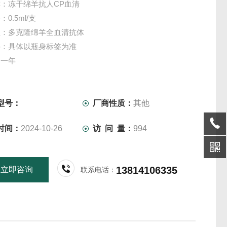
：冻干绵羊抗人CP血清
0.5ml/支
型：多克隆绵羊全血清抗体
件：具体以瓶身标签为准
：一年
物提供各类抗体，更多产品信息欢迎致电咨询，我们将竭诚
务！
仅供科研实验用，不做其它用途！
型号：
厂商性质：
其他
时间：
2024-10-26
访 问 量：
994
13814106335
立即咨询
联系电话：