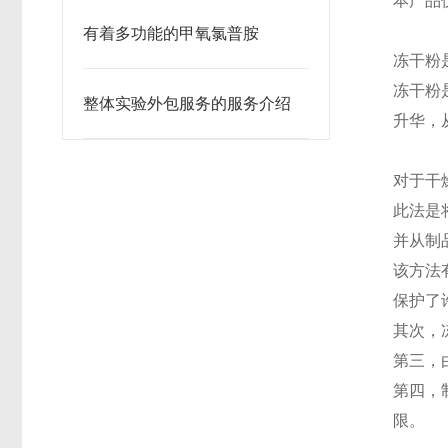
本产品
有着多功能的甲氧氯普胺
冻干粉
冻干粉
整体实验外包服务的服务介绍
升华，
对于干
此法是
并从制
该方法
保护了
其次，
第三，
第四，
限。