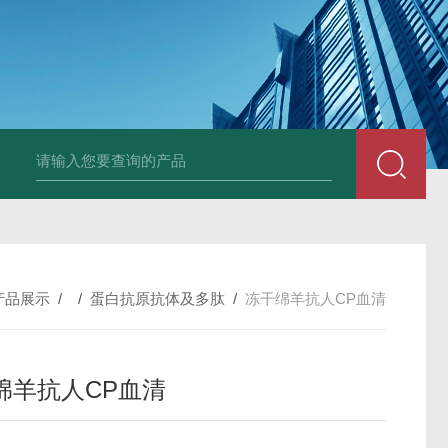
小鼠抗His tag
组织细胞固定液（8％，PFA）
总胆汁酸（TBA）质控
产品展示
/ /
蛋白抗原抗体及多肽
/
冻干绵羊抗人CP血清
绵羊抗人CP血清