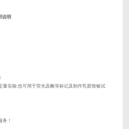
用说明
体
定量实验
;
也可用于荧光及酶等标记及制作乳胶致敏试
服务！