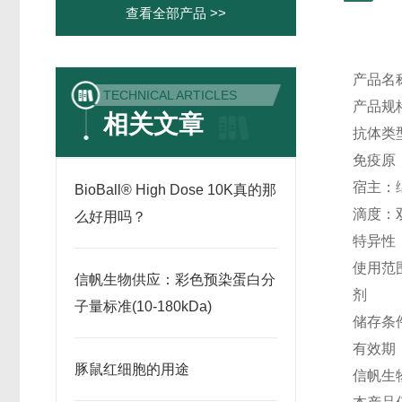
查看全部产品 >>
产品名
TECHNICAL ARTICLES
产品规
相关文章
抗体类
免疫原
宿主：
BioBall® High Dose 10K真的那
滴度：
么好用吗？
特异性
使用范
信帆生物供应：彩色预染蛋白分
剂
子量标准(10-180kDa)
储存条
有效期
豚鼠红细胞的用途
信帆生