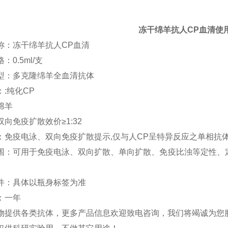
冻干绵羊抗人
CP
血清
使
称：冻干绵羊抗人
CP
血清
格：
0.5ml/
支
型：多克隆绵羊全血清抗体
：
:
纯化
CP
绵羊
双向免疫扩散效价
≥
1:32
：免疫电泳、双向免疫扩散提示
,
仅与人
CP
呈特异反应之单相抗
围：可用于免疫电泳、双向扩散、单向扩散、免疫比浊等定性、
件：具体以瓶身标签为准
：一年
物提供各类抗体，更多产品信息欢迎致电咨询，我们将竭诚为您