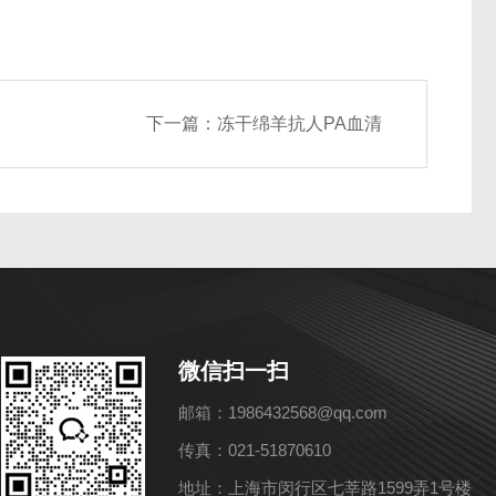
下一篇：
冻干绵羊抗人PA血清
微信扫一扫
邮箱：1986432568@qq.com
传真：021-51870610
地址：上海市闵行区七莘路1599弄1号楼