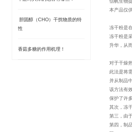
信帆生物
本产品仅
​ 胆固醇（CHO）干扰物质的特
冻干粉是
性
冻干粉是
升华，从
香菇多糖的作用机理！
对于干燥
此法是将
并从制品
该方法有
保护了许
其次，冻
第三，由
第四，制