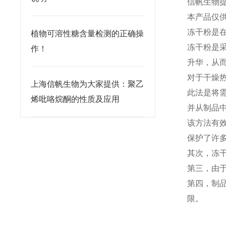
信帆生物
本产品仅
冻干粉是
植物可溶性糖含量检测的正确操
冻干粉是
作！
升华，从
对于干燥
上海信帆生物为大家提供：聚乙
此法是将
烯吡咯烷酮的性质及应用
并从制品
该方法有
保护了许
其次，冻
第三，由
第四，制
限。