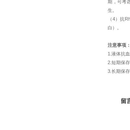
期，可考
生。
（
4
）抗
R
白）。
注意事项
1.
液体抗
2.
短期保
3.
长期保
留