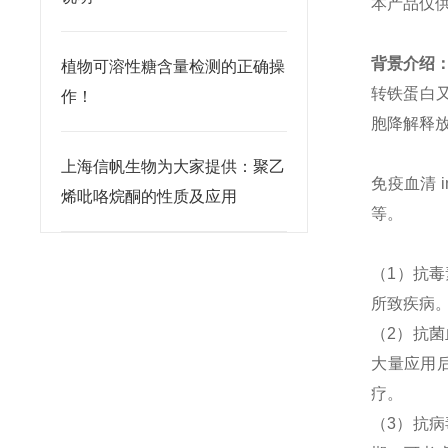
本产品仅
背景介绍
植物可溶性糖含量检测的正确操
转铁蛋白
作！
胞降解释
上海信帆生物为大家提供：聚乙
免疫血清
i
烯吡咯烷酮的性质及应用
等。
（
1
）抗毒
所致疾病。
（
2
）抗菌
大量应用
疗。
（
3
）抗病