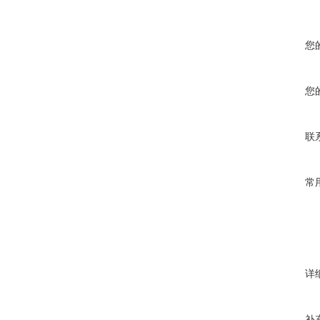
您
您
联
常
详
补