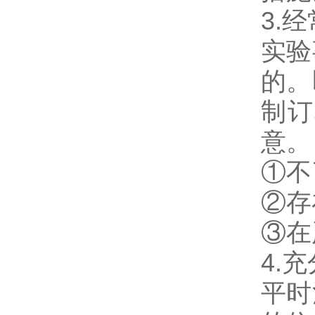
3.
实验
的。
制订
意。
①不
②存
③在
4.
平时