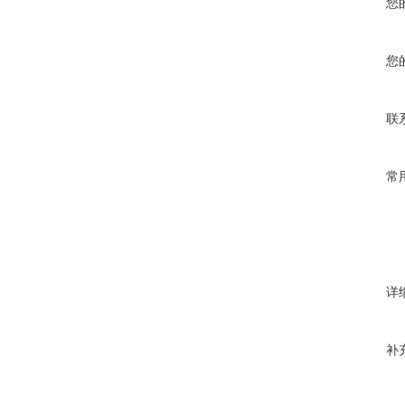
您
您
联
常
详
补