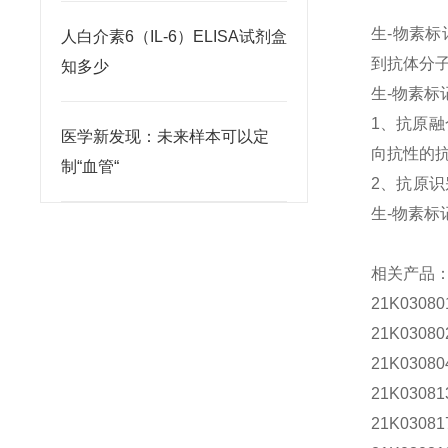
生-物素
人白介素6（IL-6）ELISA试剂盒
到抗体分
知多少
生-物素标
1
、抗原融
医学新发现：未来样本可以定
向抗性的
制“血管“
2
、
抗原识
生-物素
相关产品
21K0308
21K0308
21K0308
21K0308
21K0308